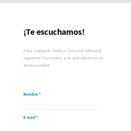
¡Te escuchamos!
Para cualquier duda o consulta rellena el
siguiente formulario y te atenderemos lo
antes posible.
Nombre *
E-mail *