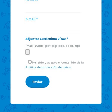
E-mail *
Adjuntar Currículum vítae *
(máx. 10mb | pdf, jpg, doc, docx, zip)
He leído y acepto el contenido de la
Política de protección de datos
.