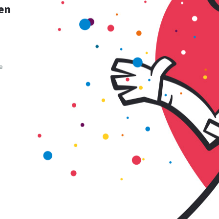
den
e