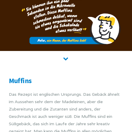
Muffins
Das Rezept ist englischen Ursprungs. Das Gebäck ähnelt
im Aussehen sehr dem der Madeleinen, aber die
Zubereitung und die Zutanten sind anders, der
Geschmack ist auch weniger süß. Die Muffins sind ein
Süßgebäck, das sich im Laufe der Jahre sehr kreativ
gezeigt hat. Man kann die Muffins in allen möglichen